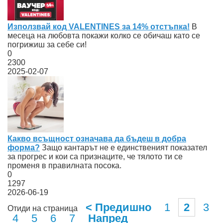
Използвай код VALENTINES за 14% отстъпка!
В
месеца на любовта покажи колко се обичаш като се
погрижиш за себе си!
0
2300
2025-02-07
Какво всъщност означава да бъдеш в добра
форма?
Защо кантарът не е единственият показател
за прогрес и кои са признаците, че тялото ти се
променя в правилната посока.
0
1297
2026-06-19
< Предишно
1
2
3
Отиди на страница
4
5
6
7
Напред