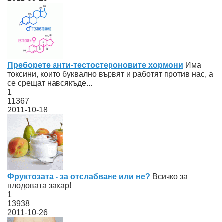
Преборете анти-тестостероновите хормони
Има
токсини, които буквално вървят и работят против нас, а
се срещат навсякъде...
1
11367
2011-10-18
Фруктозата - за отслабване или не?
Всичко за
плодовата захар!
1
13938
2011-10-26