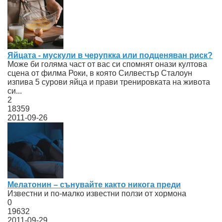
Яйцата - мускули в черупкка или подценяван риск?
Може би голяма част от вас си спомнят онази култова
сцена от филма Роки, в която Силвестър Сталоун
изпива 5 сурови яйца и прави тренировката на живота
си...
2
18359
2011-09-26
Мелатонин – сънувайте както никога преди
Известни и по-малко известни ползи от хормона
0
19632
2011-09-29