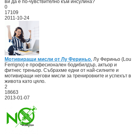
ви да е по-чувствително към инсулина?
0
17109
2011-10-24
Мотивиращи мисли от Лу Фериньо.
Лу Фериньо (Lou
Ferrigno) e професионален бодибилдър, актьор и
фитнес треньор. Събрахме едни от най-силните и
мотивиращи негови мисли за тренировките и успехът в
живота като цяло.
2
18663
2013-01-07