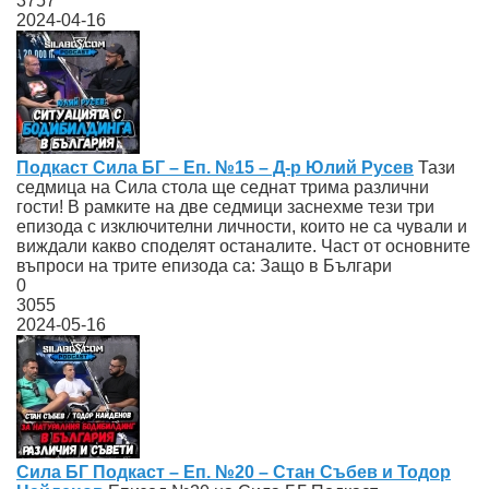
3757
2024-04-16
Подкаст Сила БГ – Еп. №15 – Д-р Юлий Русев
Тази
седмица на Сила стола ще седнат трима различни
гости! В рамките на две седмици заснехме тези три
епизода с изключителни личности, които не са чували и
виждали какво споделят останалите. Част от основните
въпроси на трите епизода са: Защо в Българи
0
3055
2024-05-16
Сила БГ Подкаст – Еп. №20 – Стан Събев и Тодор