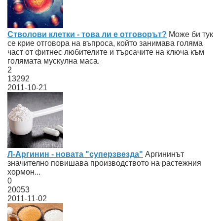
Стволови клетки - това ли е отговорът?
Mоже би тук
се крие отговора на въпроса, който занимава голяма
част от фитнес любителите и търсачите на ключа към
голямата мускулна маса.
2
13292
2011-10-21
Л-Аргинин - новата "суперзвезда"
Аргининът
значително повишава производството на растежния
хормон...
0
20053
2011-11-02