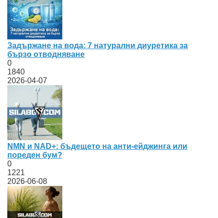
Задържане на вода: 7 натурални диуретика за
бързо отводняване
0
1840
2026-04-07
NMN и NAD+: бъдещето на анти-ейджинга или
пореден бум?
0
1221
2026-06-08