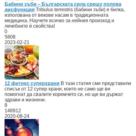
Бабини зъби – Българската сила срещу полова
дисфункция
Tribulus terrestris (бабини зъби) е билка,
използвана от векове насам в традиционната
медицина. Научете всичко за нейния произход и
лечебните ѝ свойства!
0
5808
2023-02-21
12 фитнес суперхрани
В тази статия сме представили
списък от 12 супер храни, които не само ще ви
помогнат да свалите коремчето си, но ще ви държат
здрави и жизнени.
8
148912
2020-08-24