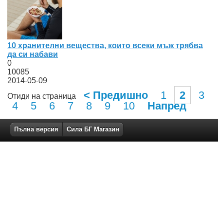
10 хранителни вещества, които всеки мъж трябва
да си набави
0
10085
2014-05-09
< Предишно
1
2
3
Отиди на страница
4
5
6
7
8
9
10
Напред
Пълна версия
Сила БГ Магазин