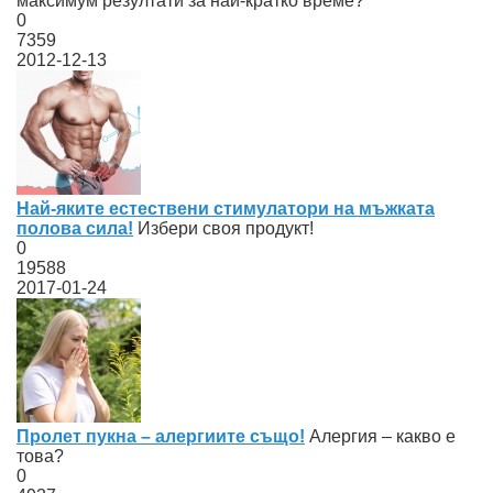
максимум резултати за най-кратко време?
0
7359
2012-12-13
Най-яките естествени стимулатори на мъжката
полова сила!
Избери своя продукт!
0
19588
2017-01-24
Пролет пукна – алергиите също!
Алергия – какво е
това?
0