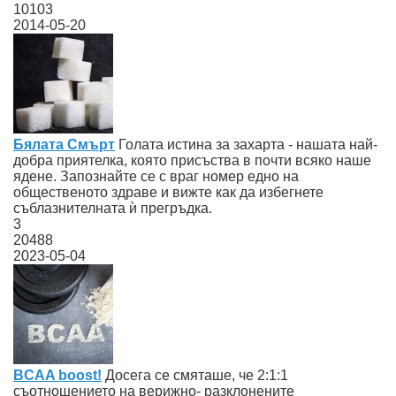
10103
2014-05-20
Бялата Смърт
Голата истина за захарта - нашата най-
добра приятелка, която присъства в почти всяко наше
ядене. Запознайте се с враг номер едно на
общественото здраве и вижте как да избегнете
съблазнителната ѝ прегръдка.
3
20488
2023-05-04
BCAA boost!
Досега се смяташе, че 2:1:1
съотношението на верижно- разклонените