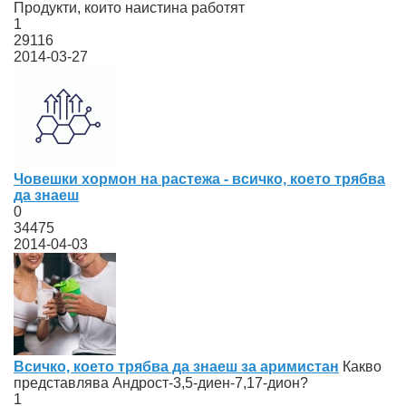
Продукти, които наистина работят
1
29116
2014-03-27
Човешки хормон на растежа - всичко, което трябва
да знаеш
0
34475
2014-04-03
Всичко, което трябва да знаеш за аримистан
Какво
представлява Андрост-3,5-диен-7,17-дион?
1