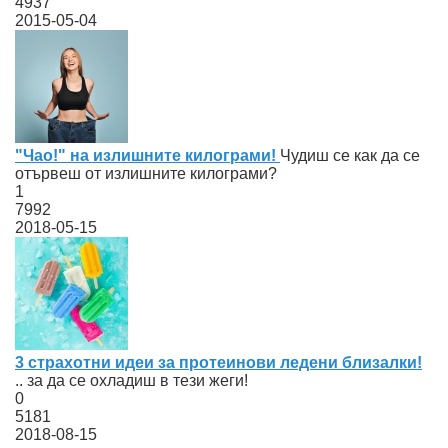
4937
2015-05-04
"Чао!" на излишните килограми!
Чудиш се как да се
отървеш от излишните килограми?
1
7992
2018-05-15
3 страхотни идеи за протеинови ледени близалки!
.. за да се охладиш в тези жеги!
0
5181
2018-08-15