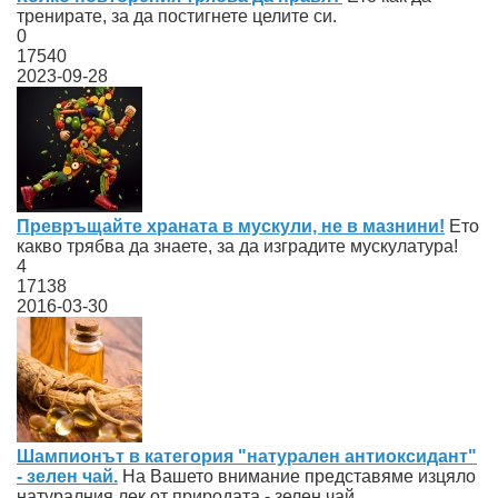
тренирате, за да постигнете целите си.
0
17540
2023-09-28
Превръщайте храната в мускули, не в мазнини!
Ето
какво трябва да знаете, за да изградите мускулатура!
4
17138
2016-03-30
Шампионът в категория "натурален антиоксидант"
- зелен чай.
На Вашето внимание представяме изцяло
натуралния лек от природата - зелен чай.