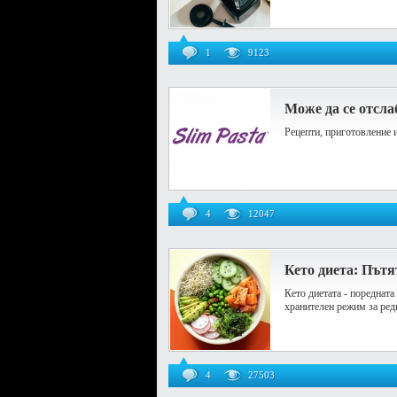
1
9123
Може да се отслаб
Рецепти, приготовление 
4
12047
Кето диета: Пътя
Кето диетата - пореднат
хранителен режим за ред
4
27503