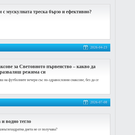
м с мускулната треска бързо и ефективно?
2026-04-23
ксове за Световното първенство – какво да
а разваляш режима си
иш на футболните вечери със по-здравословни снаксове, без да се
2026-07-08
 и водно тегло
овъглехидратна диета не се получава?