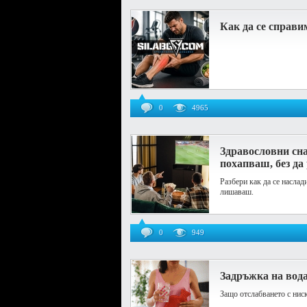
Как да се справи
0
4965
Здравословни сна
похапваш, без д
Разбери как да се наслад
лишаваш.
0
949
Задръжка на вода
Защо отслабването с ниск