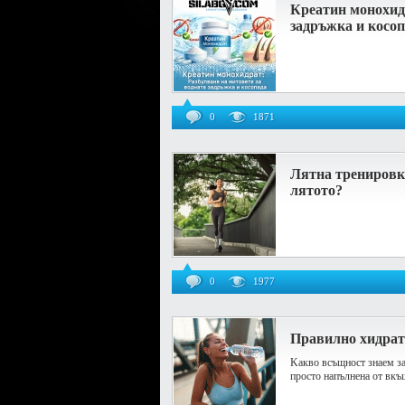
Креатин монохидр
задръжка и косо
0
1871
Лятна тренировка
лятото?
0
1977
Правилно хидрат
Kакво всъщност знаем за
просто напълнена от вкъ