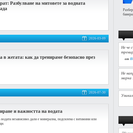
ат: Разбулване на митовете за водната
пада
Разбер
банера
2026-03-09
Не че 
тренир
 в жегата: как да тренираме безопасно през
от
П
Не нап
марка 
2026-07-30
Уникал
иране и важността на водата
 водата независимо дали е минерална, подсилена с витамини или
щи.