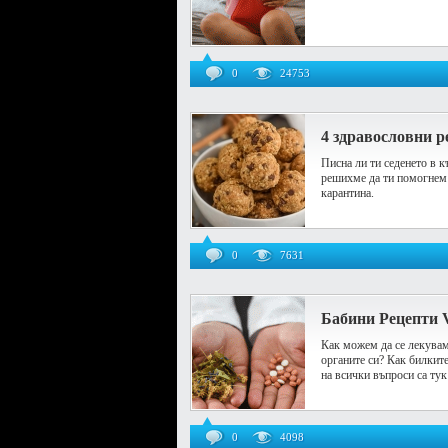
0
24753
4 здравословни р
Писна ли ти седенето в 
решихме да ти помогнем 
карантина.
0
7631
Бабини Рецепти 
Как можем да се лекувам
органите си? Как билкит
на всички въпроси са тук
0
4098