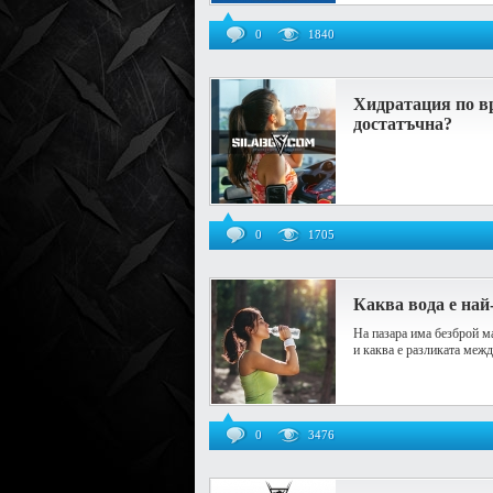
0
1840
Хидратация по вр
достатъчна?
0
1705
Каква вода е най
На пазара има безброй ма
и каква е разликата межд
0
3476