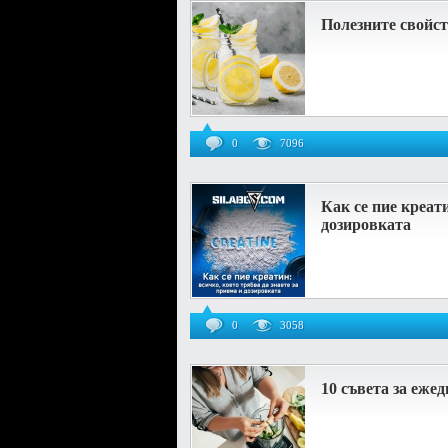
Полезните свойст
0
7096
Как се пие креати
дозировката
0
3058
10 съвета за еже