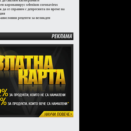
к да свалим килограмите
лен коронавирус selenium coronavirus
к да се справим с депресията по време на
ция
равословни рецепти за великден
РЕКЛАМА