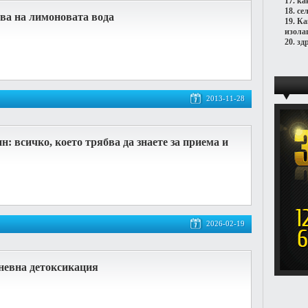
17.
ка
18.
се
ва на лимоновата вода
19.
Ка
изола
20.
зд
2013-11-28
н: всичко, което трябва да знаете за приема и
2026-02-19
дневна детоксикация