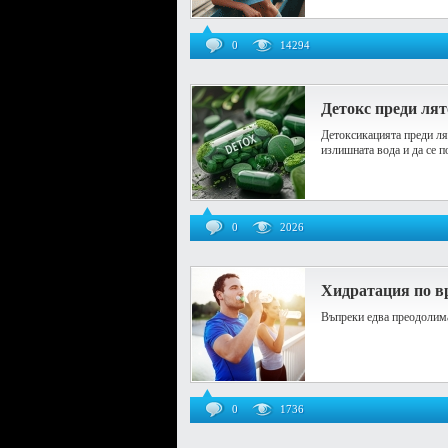
0
14294
Детокс преди лят
Детоксикацията преди лят
излишната вода и да се п
0
2026
Хидратация по в
Въпреки едва преодолима
0
1736