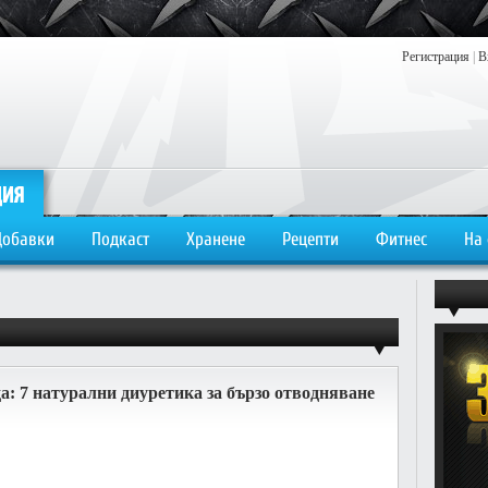
Регистрация
|
В
Добавки
Подкаст
Хранене
Рецепти
Фитнес
На
а: 7 натурални диуретика за бързо отводняване