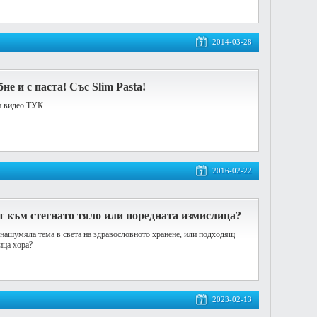
2014-03-28
не и с паста! Със Slim Pasta!
и видео ТУК...
2016-02-22
т към стегнато тяло или поредната измислица?
а нашумяла тема в света на здравословното хранене, или подходящ
ица хора?
2023-02-13