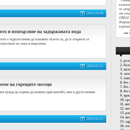
"Учени
компон
че неп
2011-10-28
от ген
OR6A2 
доприн
кориан
ото и изхвърляне на задържаната вода
от
ото е чудесен начин да освежите тялото си, да се отървете от
очувствате по-леки и енергични.
1.
рел
2.
бал
2025-05-15
3.
акт
4.
лят
5.
зап
6.
без 
реме на горещите месеци
7.
без
8.
без 
та нужда да седнеш да изпиеш един коктейл, има и други начини.
9.
ори
10.
гр
11.
ве
12.
ве
13.
ра
14.
ве
2025-04-23
15.
зд
16.
пъ