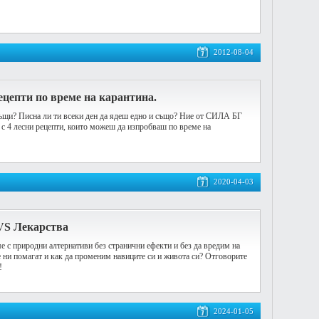
2012-08-04
ецепти по време на карантина.
къщи? Писна ли ти всеки ден да ядеш едно и също? Ние от СИЛА БГ
с 4 лесни рецепти, които можеш да изпробваш по време на
2020-04-03
VS Лекарства
е с природни алтернативи без странични ефекти и без да вредим на
е ни помагат и как да променим навиците си и живота си? Отговорите
!
2024-01-05