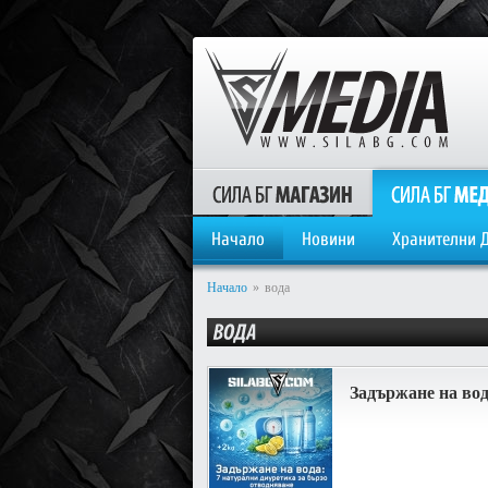
Начало
Новини
Хранителни 
Начало
»
вода
Задържане на вод