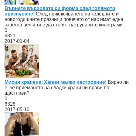
Върнете върховата си форма след голямото
празнуване!
След приключването на коледните и
новогодишните празници повечето от нас имат една
заветна цел и тя е да стопят натрупаните килограми.
0
6821
2017-01-04
Мисия хранене: Хапни малко настроение!
Вярно ли
е, че приемането на сладки храни ни прави по-
щастливи?
0
6328
2017-05-10