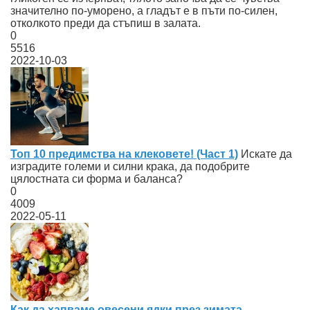
значително по-уморено, а гладът е в пъти по-силен,
отколкото преди да стъпиш в залата.
0
5516
2022-10-03
Топ 10 предимства на клековете! (Част 1)
Искате да
изградите големи и силни крака, да подобрите
цялостната си форма и баланса?
0
4009
2022-05-11
Как да хапваме овесени ядки през зимата