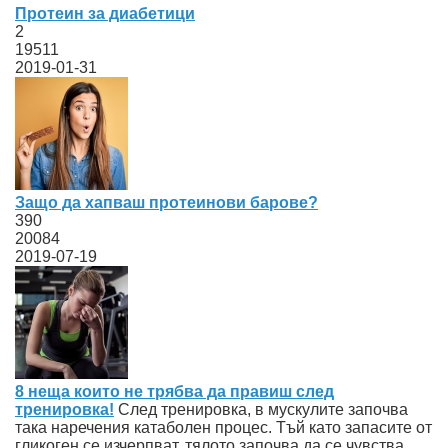
Протеин за диабетици
2
19511
2019-01-31
Защо да хапваш протеинови барове?
390
20084
2019-07-19
8 неща които не трябва да правиш след
тренировка!
След тренировка, в мускулите започва
така наречения катаболен процес. Тъй като запасите от
гликоген се изчерпват, тялото започва да се чувства