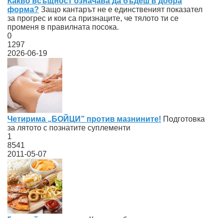
Какво всъщност означава да бъдеш в добра
форма?
Защо кантарът не е единственият показател
за прогрес и кои са признаците, че тялото ти се
променя в правилната посока.
0
1297
2026-06-19
Четирима „БОЙЦИ” против мазнините!
Подготовка
за лятото с познатите суплементи
1
8541
2011-05-07