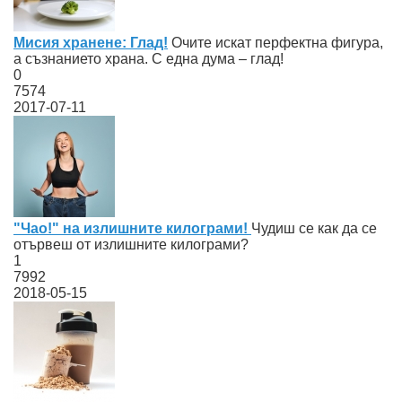
Мисия хранене: Глад!
Oчите искат перфектна фигура,
а съзнанието храна. С една дума – глад!
0
7574
2017-07-11
"Чао!" на излишните килограми!
Чудиш се как да се
отървеш от излишните килограми?
1
7992
2018-05-15