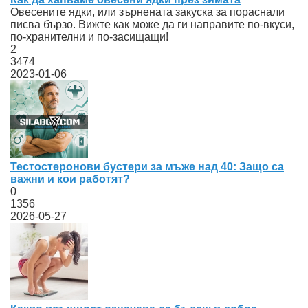
Овесените ядки, или зърнената закуска за пораснали
писва бързо. Вижте как може да ги направите по-вкуси,
по-хранителни и по-засищащи!
2
3474
2023-01-06
Тестостеронови бустери за мъже над 40: Защо са
важни и кои работят?
0
1356
2026-05-27