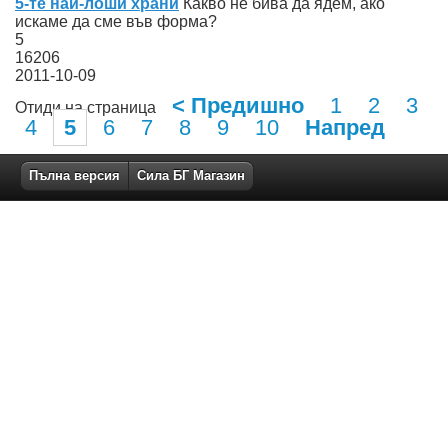
5-те най-лоши храни
Какво не бива да ядем, ако
искаме да сме във форма?
5
16206
2011-10-09
< Предишно
1
2
3
Отиди на страница
4
5
6
7
8
9
10
Напред
Пълна версия
Сила БГ Магазин