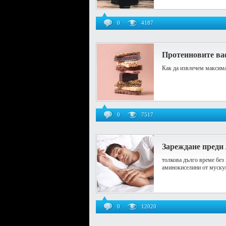
0
4187
Протеиновите ваф
Как да извлечем максима
0
7517
Зареждане преди
толкова дълго време без 
аминокиселини от мускули
0
12020