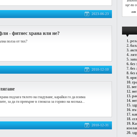
"Бъдет
ще ви 
от
2023-06-23
ли - фитнес храна или не?
1.
рел
лна полза от тях?
2.
бал
3.
акт
4.
лят
5.
зап
6.
без 
7.
без
2010-12-10
8.
без 
9.
ори
10.
гр
11.
ве
 лягане
12.
ве
13.
ра
храна подлага тялото на гладуване, карайки го да взима
14.
ве
те, за да ги превърне в глюкоза за гориво на мозъка...
15.
зд
16.
пъ
17.
ка
18.
се
19.
Ка
2010-12-31
изола
20.
зд