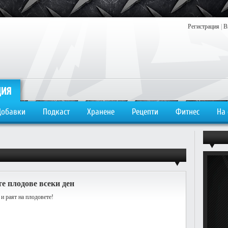
Регистрация
|
В
Добавки
Подкаст
Хранене
Рецепти
Фитнес
На
те плодове всеки ден
о и раят на плодовете!