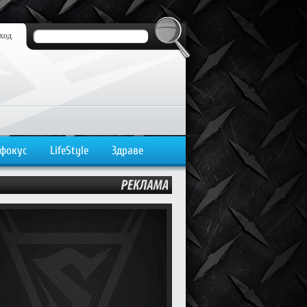
ход
 фокус
LifeStyle
Здраве
РЕКЛАМА