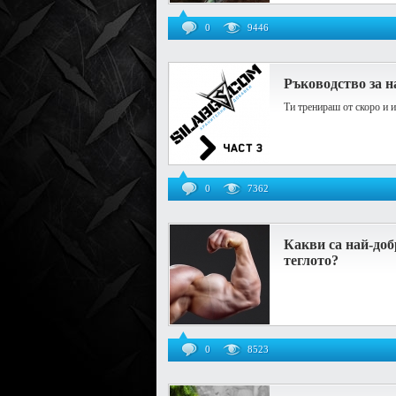
0
9446
Ръководство за н
Ти тренираш от скоро и 
0
7362
Какви са най-доб
теглото?
0
8523