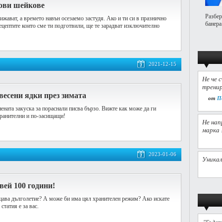
ови шейкове
Разбер
жават, а времето навън осезаемо застудя. Ако и ти си в празнично
банера
рецептите които сме ти подготвили, ще те зарадват изключително
2021-12-15
Не че 
тренир
весени ядки през зимата
от
П
ената закуска за пораснали писва бързо. Вижте как може да ги
хранителни и по-засищащи!
Не нап
марка 
2023-01-06
Уникал
вей 100 години!
щава дълголетие? А може би има цял хранителен режим? Ако искате
статия е за вас.