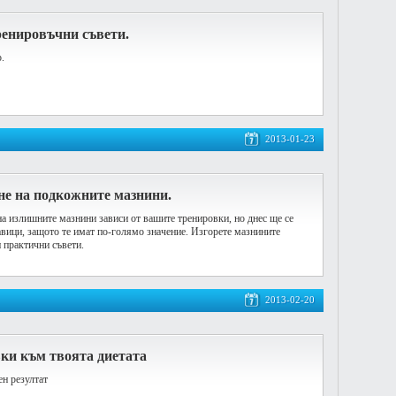
ренировъчни съвети.
.
2013-01-23
не на подкожните мазнини.
на излишните мазнини зависи от вашите тренировки, но днес ще се
авици, защото те имат по-голямо значение. Изгорете мазнините
и практични съвети.
2013-02-20
ки към твоята диетата
ен резултат