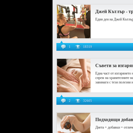
Джей Кътлър - т
Един ден на Джей Кътлър
1
18319
Съвети за изгаря
Една част от изгарянето 
спрем на хранителните н
завинаги с тези полезни 
2
32605
Подходящи добав
Диета + добавки = отлич