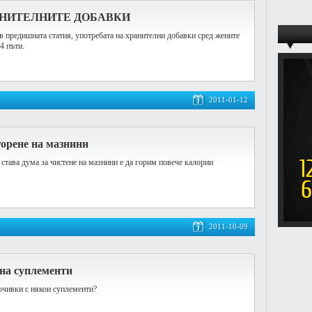
АНИТЕЛНИТЕ ДОБАВКИ
в предишната статия, употребата на хранителни добавки сред жените
4 пъти.
2011-01-12
горене на мазнини
става дума за чистене на мазнини е да горим повече калории
2011-10-09
на суплементи
почивки с някои суплементи?