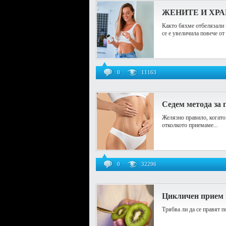
ЖЕНИТЕ И ХР
Както бяхме отбелязали 
се е увеличила повече от 
0
11163
Седем метода за 
Желязно правило, когато 
отколкото приемаме...
0
32296
Цикличен прием 
Трябва ли да се правят 