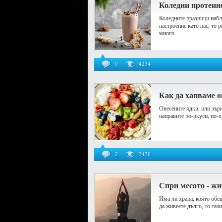
Коледни протеин
Коледните празници набли
настроение като нас, то 
много.
0
4234
Как да хапваме о
Овесените ядки, или зърн
направите по-вкуси, по-
2
3476
Спри месото - жи
Има ли храна, която обе
да живеете дълго, то тази 