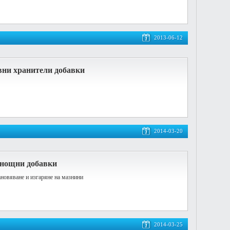
2013-06-12
вни хранители добавки
2014-03-20
днощни добавки
ановяване и изгаряне на мазнини
2014-03-25