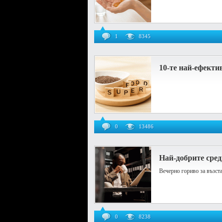
1
8345
10-те най-ефекти
0
13486
Най-добрите сре
Вечерно гориво за възст
0
8238