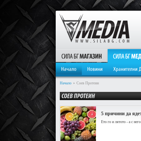
Начало
Новини
Хранителни 
Начало
»
Соев Протеин
5 причини да яде
Ето го и лятото - а с нег