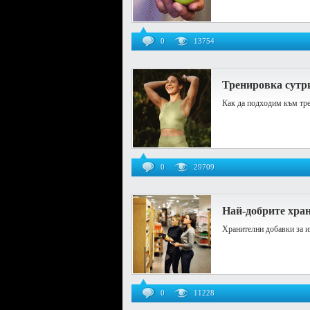
0
13754
Тренировка сутри
Как да подходим към тре
0
29709
Най-добрите хра
Хранителни добавки за и
0
11228