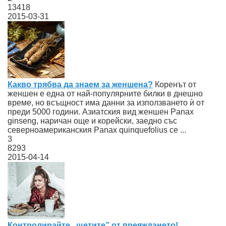
13418
2015-03-31
Какво трябва да знаем за женшена?
Коренът от
женшен е една от най-популярните билки в днешно
време, но всъщност има данни за използването ѝ от
преди 5000 години. Азиатския вид женшен Panax
ginseng, наричан още и корейски, заедно със
северноамериканския Panax quinquefolius се ...
3
8293
2015-04-14
Контролирайте „щетите” от преяждането!