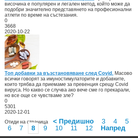
височина е популярен и легален метод, който може да
подобри значително представянето на професионални
атлети по време на състезания.
0
3668
2020-10-22
Топ добавки за възстановяване след Covid.
Масово
всички говорят за имуностимулаторите и добавките,
които трябва да приемаме за превенция срещу Covid
вируса. Но какво се случва ако вече сме го прекарали,
но все още се чувстваме зле?
0
5301
2020-12-01
< Предишно
3
4
5
Отиди на страница
6
7
8
9
10
11
12
Напред