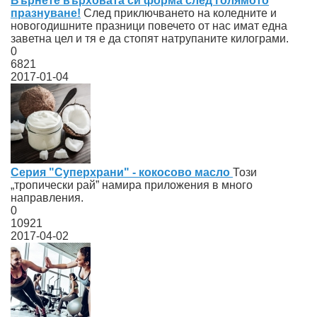
Върнете върховата си форма след голямото
празнуване!
След приключването на коледните и
новогодишните празници повечето от нас имат една
заветна цел и тя е да стопят натрупаните килограми.
0
6821
2017-01-04
Серия "Суперхрани" - кокосово масло
Този
„тропически рай” намира приложения в много
направления.
0
10921
2017-04-02