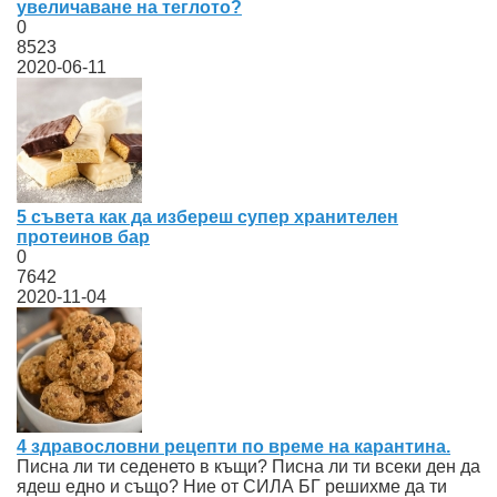
увеличаване на теглото?
0
8523
2020-06-11
5 съвета как да избереш супер хранителен
протеинов бар
0
7642
2020-11-04
4 здравословни рецепти по време на карантина.
Писна ли ти седенето в къщи? Писна ли ти всеки ден да
ядеш едно и също? Ние от СИЛА БГ решихме да ти