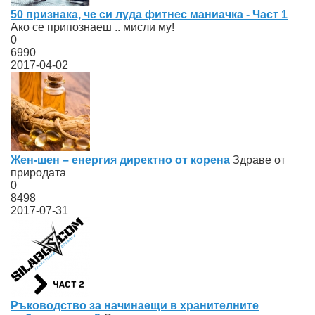
50 признака, че си луда фитнес маниачка - Част 1
Ако се припознаеш .. мисли му!
0
6990
2017-04-02
Жен-шен – енергия директно от корена
Здраве от
природата
0
8498
2017-07-31
Ръководство за начинаещи в хранителните