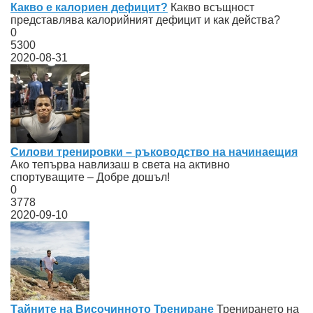
Какво е калориен дефицит?
Какво всъщност
представлява калорийният дефицит и как действа?
0
5300
2020-08-31
Силови тренировки – ръководство на начинаещия
Ако тепърва навлизаш в света на активно
спортуващите – Добре дошъл!
0
3778
2020-09-10
Тайните на Височинното Трениране
Тренирането на