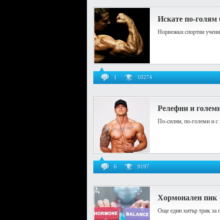
Искате по-голям 
Норвежки спортни учени о
1
10274
Релефни и голем
По-силни, по-големи и с 
6
9197
Хормонален пик
Още един хитър трик за п