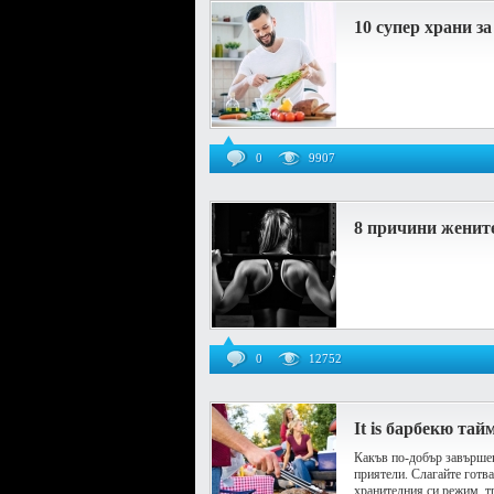
10 супер храни з
0
9907
8 причини жените
0
12752
It is барбекю тай
Какъв по-добър завършек
приятели. Слагайте готва
хранителния си режим, тр