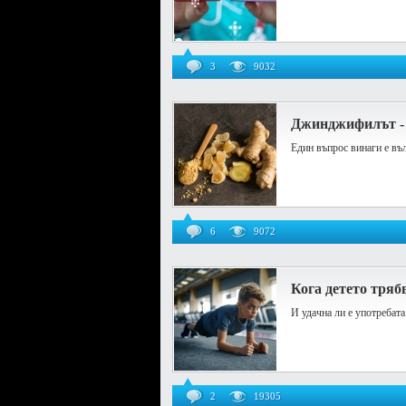
3
9032
Джинджифилът - е
Един въпрос винаги е въл
6
9072
Кога детето тряб
И удачна ли е употребат
2
19305