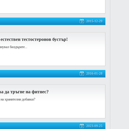
2015-12-29
стествен тестостеронов бустър!
нувал билдърите...
2016-01-28
ва да тръгне на фитнес?
а на хранителни добавки?
2023-09-25