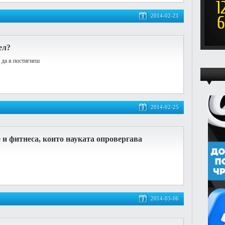
2014-02-21
ел?
да я постигнеш
2014-02-25
е и фитнеса, които науката опровергава
2014-03-06