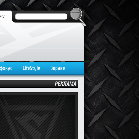
ход
 фокус
LifeStyle
Здраве
РЕКЛАМА