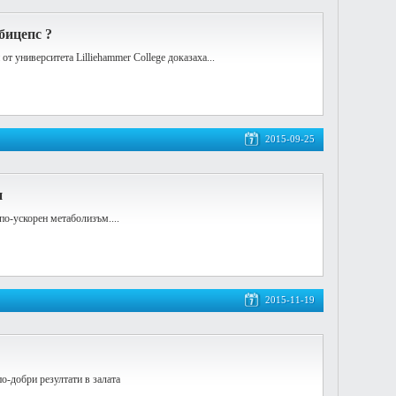
бицепс ?
т университета Lilliehammer College доказаха...
2015-09-25
и
по-ускорен метаболизъм....
2015-11-19
о-добри резултати в залата