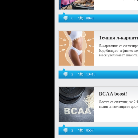
0
8840
Течния л-карнити
Л-карнитина се синтезира
бодибилдинг и фитнес це
ви се увеличават значител
2
13413
BCAA boost!
Досега се смяташе, че 2
валин и изолевцин е дост
2
8557