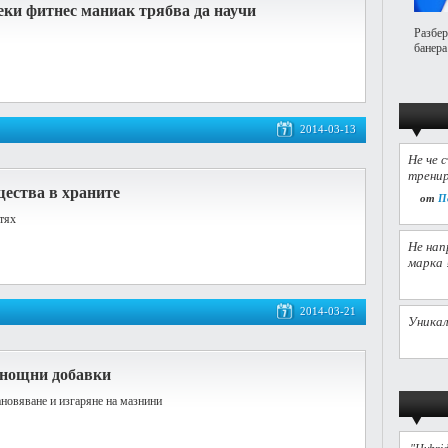
секи фитнес маниак трябва да научи
Разбер
банера
2014-03-13
Не че 
тренир
щества в храните
от
П
 тях
Не нап
марка 
2014-03-21
Уникал
днощни добавки
ановяване и изгаряне на мазнини