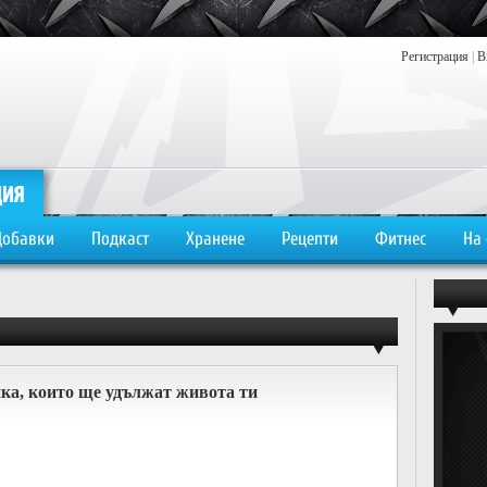
Регистрация
|
В
Добавки
Подкаст
Хранене
Рецепти
Фитнес
На
ка, които ще удължат живота ти