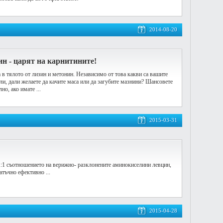
2014-08-20
н - царят на карнитините!
 в тялото от лизин и метонин. Независимо от това какви са вашите
ли, дали желаете да качите маса или да загубите мазнини? Шансовете
но, ако имате ...
2015-03-31
:1:1 съотношението на верижно- разклонените аминокиселини левцин,
атъчно ефективно ...
2015-04-28