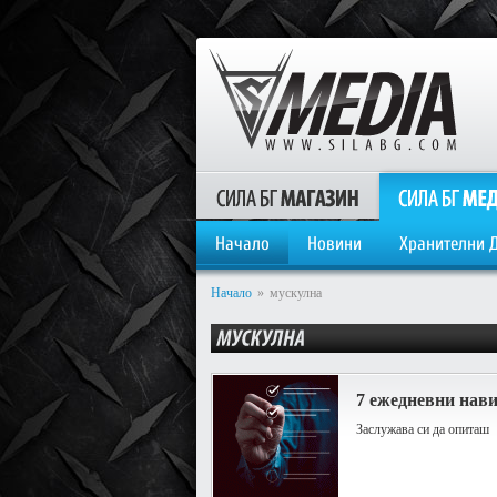
Начало
Новини
Хранителни 
Начало
»
мускулна
7 ежедневни нави
Заслужава си да опиташ