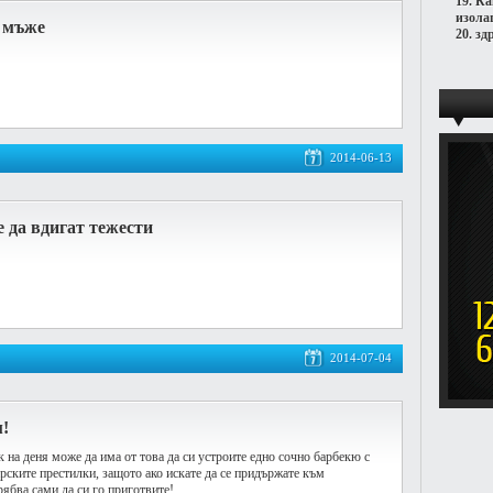
19.
Ка
изола
а мъже
20.
зд
2014-06-13
 да вдигат тежести
2014-07-04
м!
 на деня може да има от това да си устроите едно сочно барбекю с
рските престилки, защото ако искате да се придържате към
ябва сами да си го приготвите!