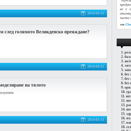
"Hybri
продук
не е о
2014-03-25
отгово
чиста 
от
Cle
им след голямото Великденско преяждане?
1.
рел
2.
бал
3.
акт
4.
лят
2014-04-22
5.
зап
6.
без 
7.
без
8.
без 
моделиране на тялото
9.
ори
10.
гр
резултати
11.
ве
12.
ве
13.
ра
14.
ве
15.
зд
16.
пъ
2014-05-13
17.
ка
18.
се