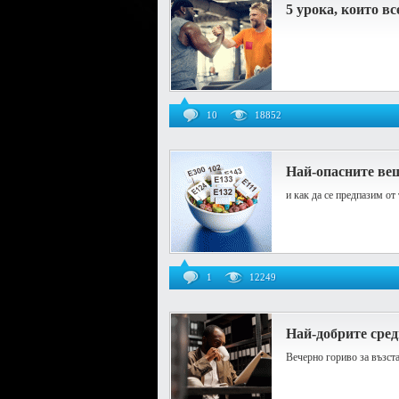
5 урока, които в
10
18852
Най-опасните ве
и как да се предпазим от
1
12249
Най-добрите сре
Вечерно гориво за възст