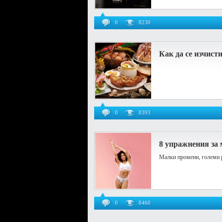
0
8230
Как да се изчист
0
8393
8 упражнения за 
Малки промени, големи 
0
8460