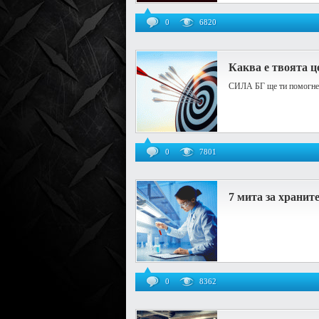
0
6820
Каква е твоята ц
СИЛА БГ ще ти помогне 
0
7801
7 мита за хранит
0
8362