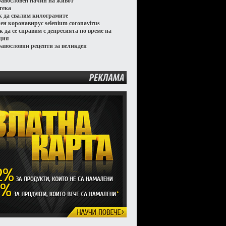
равословен начин на живот
тека
к да свалим килограмите
лен коронавирус selenium coronavirus
к да се справим с депресията по време на
ция
равословни рецепти за великден
РЕКЛАМА