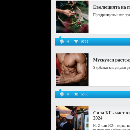
Еволюцията на п
Предтренировъчните проду
0
9398
Мускулен растеж 
5 добавки за мускулен р
0
5336
Сила БГ - част о
2024
На 2 юли 2024 година, н