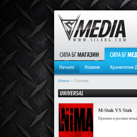
Начало
Новини
Хранителни 
Начало
»
Universal
M-Stak VS Stak
Прилики и разлики между