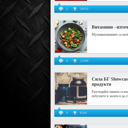
2
20950
Витамини - източ
Мултивитамините са необ
0
12399
Сила БГ Showcase
продукти
Разгледайте нашата селе
избухнете в залата и да 
0
6504