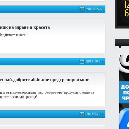
2012-02-27
ник на здраве и красота
ходимост за всеки!
2011-10-15
: най-добрите all-in-one предтренировъчни
кция от висококачествени предтренировъчни продукти, с които да
счупите всеки един рекорд!
2023-03-10