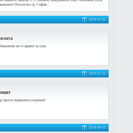
рестижното събитие U.S. Embassy Independence Day Celebration 2024,
иканското Посолство гр. София...
2024-07-03
Силата
икновено не го правят за сила.
2010-12-22
фицит
у просто нормален и огромен!
2018-08-21