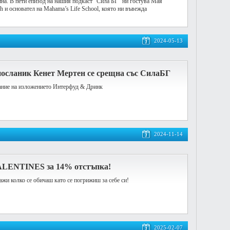
на. В пети епизод на нашия подкаст "Сила БГ" ни гостува Мая
ach и основател на Mahama’s Life School, която ни въвежда
2024-05-13
осланик Кенет Мертен се срещна със СилаБГ
дание на изложението Интерфуд & Дринк
2024-11-14
ALENTINES за 14% отстъпка!
ажи колко се обичаш като се погрижиш за себе си!
2025-02-07