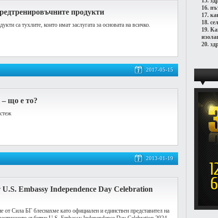
15.
зд
16.
пъ
редтренировъчните продукти
17.
ка
18.
се
кти са тухлите, които имат заслугата за основата на всичко.
19.
Ка
изола
20.
зд
2017-05-15
– що е то?
астеж
2013-01-19
т U.S. Embassy Independence Day Celebration
ие от Сила БГ блеснахме като официален и единствен представител на