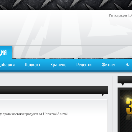
Регистрация
|
В
Добавки
Подкаст
Хранене
Рецепти
Фитнес
На
 двата жестоки продукта от Universal Animal