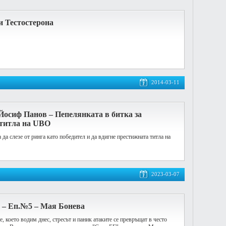
и Тестостерона
2014-03-11
осиф Панов – Пепелянката в битка за
титла на UBO
да слезе от ринга като победител и да вдигне престижната титла на
2023-03-07
 – Еп.№5 – Мая Бонева
 което водим днес, стресът и паник атаките се превръщат в често