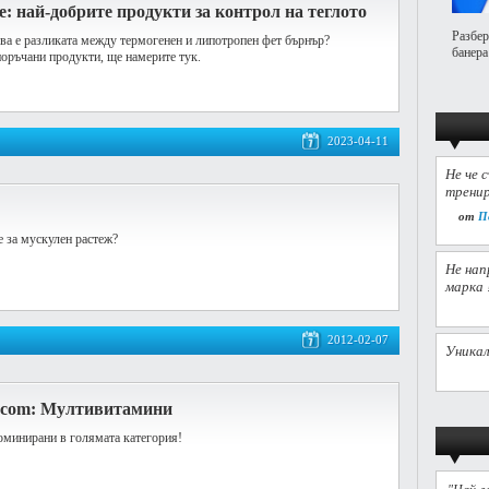
: най-добрите продукти за контрол на теглото
Разбер
ва е разликата между термогенен и липотропен фет бърнър?
банера
поръчани продукти, ще намерите тук.
2023-04-11
Не че 
тренир
от
П
е за мускулен растеж?
Не нап
марка 
2012-02-07
Уникал
.com: Мултивитамини
оминирани в голямата категория!