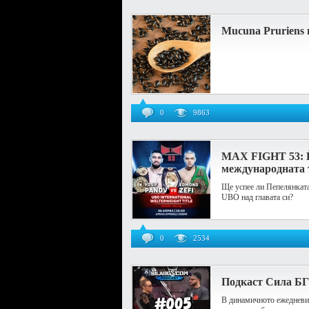
Mucuna Pruriens 
0
9863
MAX FIGHT 53: Й
международната 
Ще успее ли Пепелянката 
UBO над главата си?
0
2534
Подкаст Сила БГ
В динамичното ежедневие,