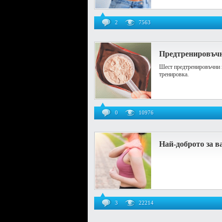
2
7563
Предтренировъчни
Шест предтренировъчни п
тренировка.
0
10976
Най-доброто за в
3
22214