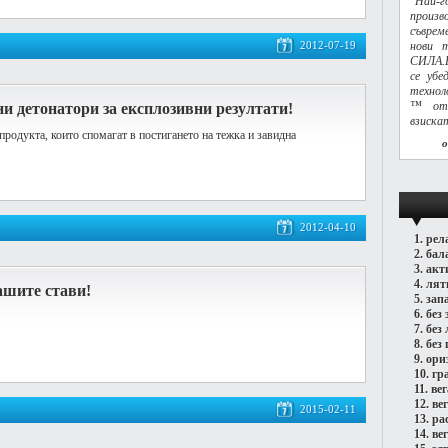
"Най-г
произв
съврем
2012-07-19
нови 
СИЛА.Б
се убе
технол
™ отг
 детонатори за експлозивни резултати!
взиска
родукта, които спомагат в постигането на тежка и завидна
2012-04-10
1.
рел
2.
бал
3.
акт
4.
лят
ашите стави!
5.
зап
6.
без 
7.
без
8.
без 
9.
ори
10.
гр
11.
ве
12.
ве
2015-02-11
13.
ра
14.
ве