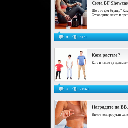
Сила БГ Showcase
Що е то фет бърнър? Как
Отговорите, както и пре
0
5121
Кога растем ?
Кога и какво да приемам
4
21660
Наградите на BB
Вижте кои продукти са н