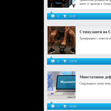
хранителни добавки на п
което се проведе в Амер
0
3228
Стимуланти на 
Трениращите с тежести об
0
12678
Миостатинов де
Свързващото звено межд
1
34562