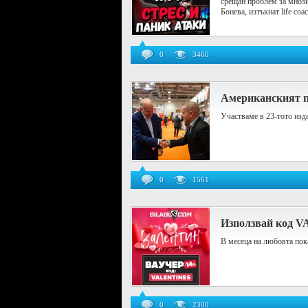
срещан проблем за мнози
Бонева, изтъкнат life co
0
3460
Американският п
Участваме в 23-тото из
0
1561
Използвай код V
В месеца на любовта пок
0
2300