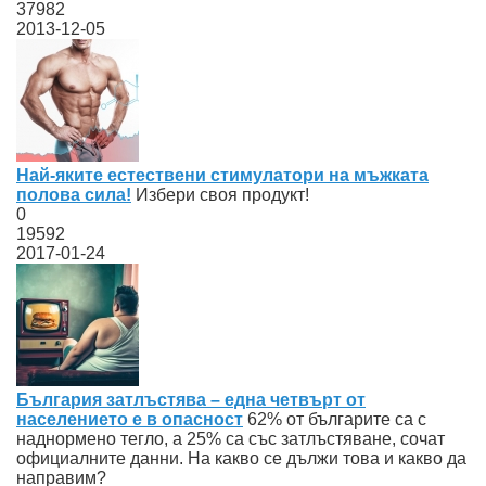
37982
2013-12-05
Най-яките естествени стимулатори на мъжката
полова сила!
Избери своя продукт!
0
19592
2017-01-24
България затлъстява – една четвърт от
населението е в опасност
62% от българите са с
наднормено тегло, а 25% са със затлъстяване, сочат
официалните данни. На какво се дължи това и какво да
направим?