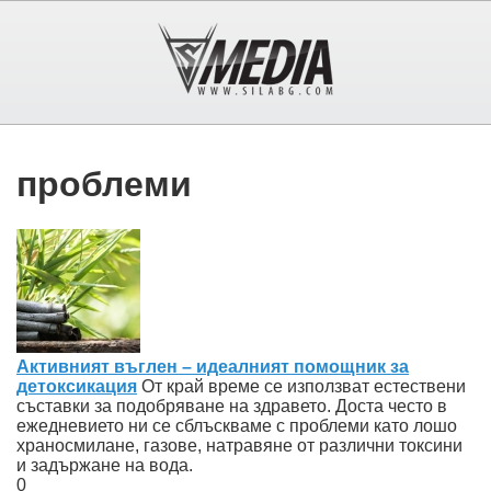
проблеми
Активният въглен – идеалният помощник за
детоксикация
От край време се използват естествени
съставки за подобряване на здравето. Доста често в
ежедневието ни се сблъскваме с проблеми като лошо
храносмилане, газове, натравяне от различни токсини
и задържане на вода.
0