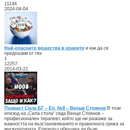
11144
2024-04-04
Най-опасните вещества в храните
и как да се
предпазим от тях
1
12257
2014-03-21
Подкаст Сила БГ – Eп. №8 – Венци Стоянов
В този
епизод на „Сила стола“ сяда Венци Стоянов –
професионален терапевт, който ще ни разкаже за
важността на възстановяването и правилната грижа за
мускулатурата. Епизодът обещава да бъде