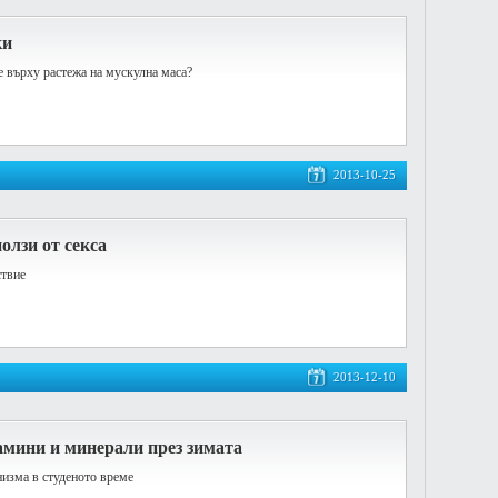
ки
е върху растежа на мускулна маса?
2013-10-25
олзи от секса
ствие
2013-12-10
амини и минерали през зимата
низма в студеното време