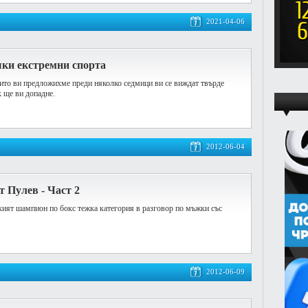
2021-04-06
шки екстремни спорта
оито ви предложихме преди няколко седмици ви се виждат твърде
к ще ви допадне.
2012-06-04
 Пулев - Част 2
кият шампион по бокс тежка категория в разговор по мъжки със
2012-06-09