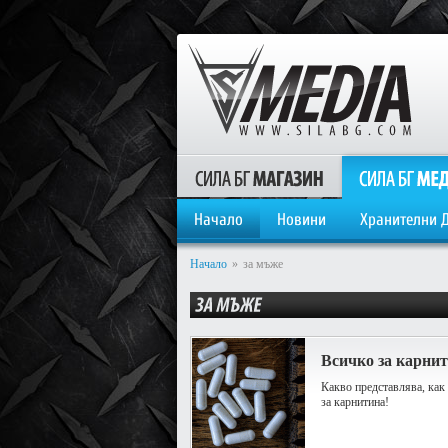
Начало
Новини
Хранителни 
Начало
»
за мъже
Всичко за карни
Какво представлява, как 
за карнитина!