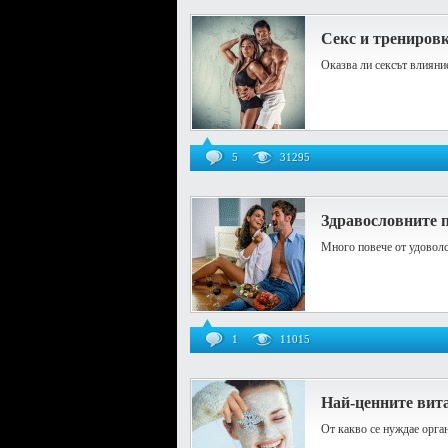
Секс и трениров
Оказва ли сексът влияни
5
31295
Здравословните п
Много повече от удовол
1
11015
Най-ценните вит
От какво се нуждае орга