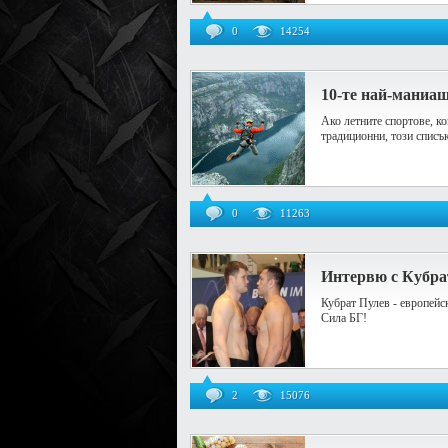
0
14254
10-те най-маниа
Ако летните спортове, к
традиционни, този списъ
0
11263
Интервю с Кубрат
Кубрат Пулев - европейс
Сила БГ!
2
15076