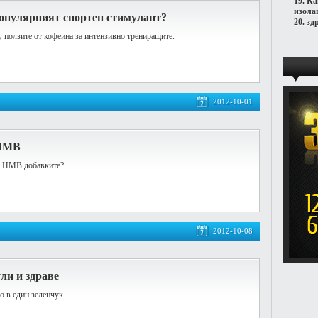
19.
Ка
изола
популярният спортен стимулант?
20.
зд
 ползите от кофеина за интензивно трениращите.
2012-10-01
 HMB
за HMB добавките?
2012-10-08
ли и здраве
о в един зеленчук