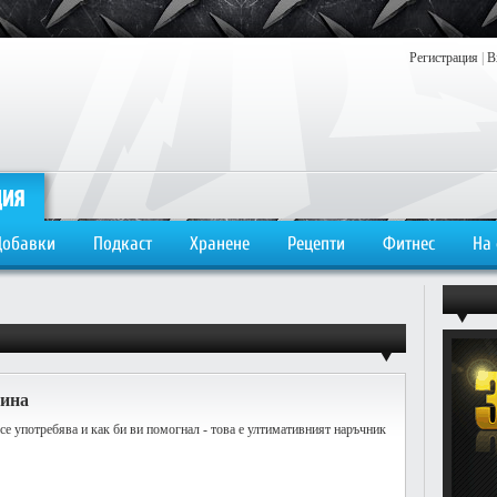
Регистрация
|
В
Добавки
Подкаст
Хранене
Рецепти
Фитнес
На
тина
се употребява и как би ви помогнал - това е ултимативният наръчник