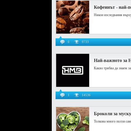
Кофеинът - най-
Някои изследвания върху
0
9733
Най-важното за
Какво трябва да знаем 
1
14536
Броколи за муску
Толкова много ползи сам