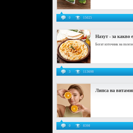
0
15025
Нахут - за какво 
Богат източник на полез
3
113698
Липса на витами
0
8398