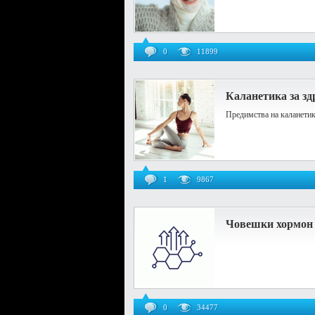
0
11899
Каланетика за зд
Предимства на каланетик
1
9867
Човешки хормон н
0
34477