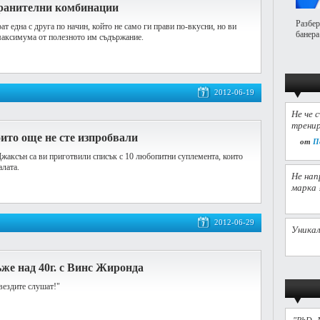
хранителни комбинации
Разбер
т една с друга по начин, който не само ги прави по-вкусни, но ви
банера
максимума от полезното им съдържание.
2012-06-19
Не че 
тренир
оито още не сте изпробвали
от
П
аксън са ви приготвили списък с 10 любопитни суплемента, които
алата.
Не нап
марка 
2012-06-29
Уникал
же над 40г. с Винс Жиронда
вездите слушат!"