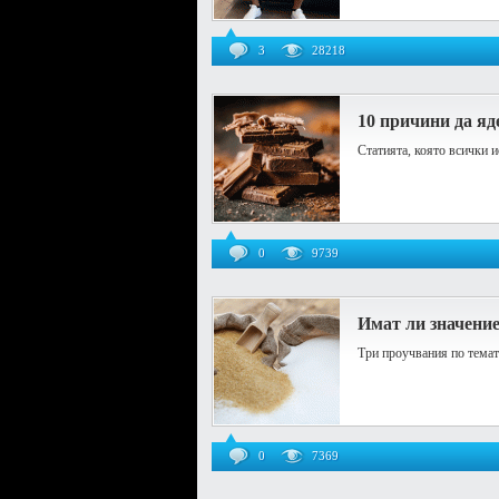
3
28218
10 причини да яд
Статията, която всички 
0
9739
Имат ли значение
Три проучвания по темат
0
7369