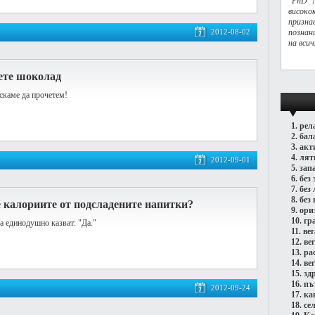
"PhD N
висок
призна
2012-08-02
познан
на вси
ете шоколад
искаме да прочетем!
1.
рел
2.
бал
3.
акт
4.
лят
2012-09-01
5.
зап
6.
без 
7.
без
8.
без 
 калориите от подсладените напитки?
9.
ори
10.
гр
а единодушно казват: "Да."
11.
ве
12.
ве
13.
ра
14.
ве
15.
зд
16.
пъ
2012-09-24
17.
ка
18.
се