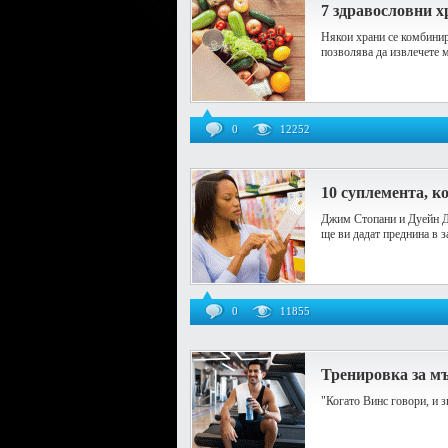
7 здравословни 
Някои храни се комбинира
позволява да извлечете 
0
12252
10 суплемента, к
Джим Стопани и Дуейн Дж
ще ви дадат преднина в з
0
11855
Тренировка за мъ
"Когато Винс говори, и з