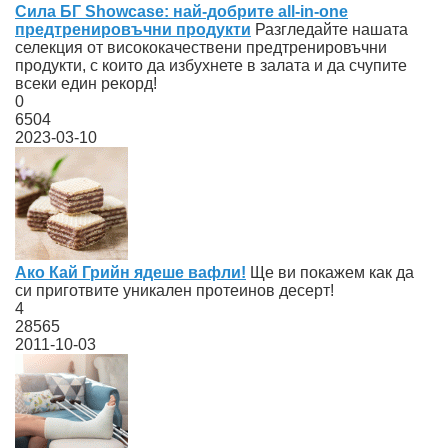
Сила БГ Showcase: най-добрите all-in-one
предтренировъчни продукти
Разгледайте нашата
селекция от висококачествени предтренировъчни
продукти, с които да избухнете в залата и да счупите
всеки един рекорд!
0
6504
2023-03-10
Ако Кай Грийн ядеше вафли!
Ще ви покажем как да
си приготвите уникален протеинов десерт!
4
28565
2011-10-03