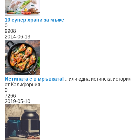
10 супер храни за мъже
0
9908
2014-06-13
Истината е в мръвката!
.. или една истинска история
от Калифорния.
0
7266
2019-05-10