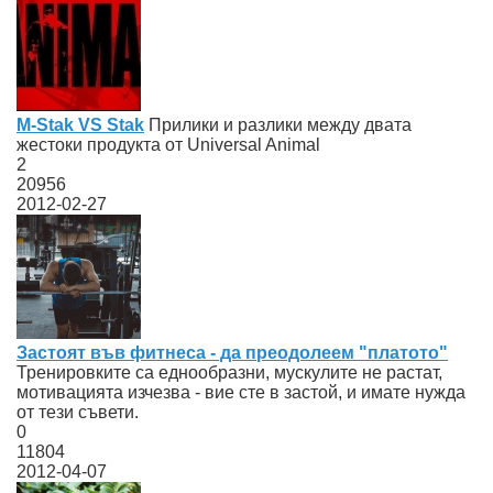
M-Stak VS Stak
Прилики и разлики между двата
жестоки продукта от Universal Animal
2
20956
2012-02-27
Застоят във фитнеса - да преодолеем "платото"
Тренировките са еднообразни, мускулите не растат,
мотивацията изчезва - вие сте в застой, и имате нужда
от тези съвети.
0
11804
2012-04-07