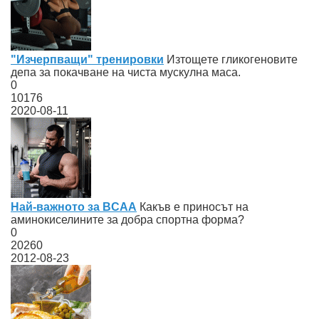
"Изчерпващи" тренировки
Изтощeте гликогеновите
депа за покачване на чиста мускулна маса.
0
10176
2020-08-11
Най-важното за BCAA
Какъв е приносът на
аминокиселините за добра спортна форма?
0
20260
2012-08-23