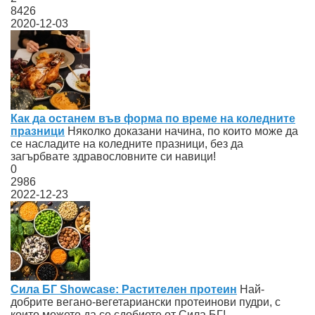
8426
2020-12-03
Как да останем във форма по време на коледните
празници
Няколко доказани начина, по които може да
се насладите на коледните празници, без да
загърбвате здравословните си навици!
0
2986
2022-12-23
Сила БГ Showcase: Растителен протеин
Най-
добрите вегано-вегетариански протеинови пудри, с
които можете да се сдобиете от Сила БГ!