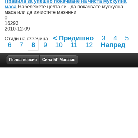
Правила за упешно покачване на чиста мускулна
маса
Набележете целта си - да покачвате мускулна
маса или да изчистите мазнини
0
16293
2010-12-09
< Предишно
3
4
5
Отиди на страница
6
7
8
9
10
11
12
Напред
Пълна версия
Сила БГ Магазин