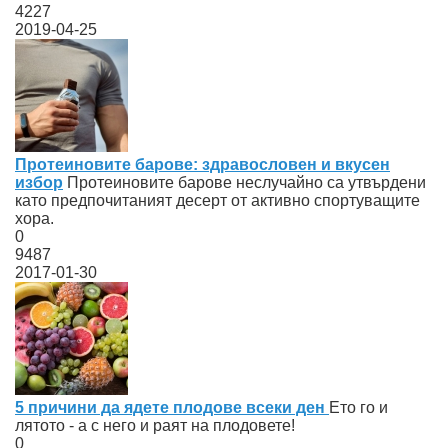
4227
2019-04-25
Протеиновите барове: здравословен и вкусен
избор
Протеиновите барове неслучайно са утвърдени
като предпочитаният десерт от активно спортуващите
хора.
0
9487
2017-01-30
5 причини да ядете плодове всеки ден
Ето го и
лятото - а с него и раят на плодовете!
0