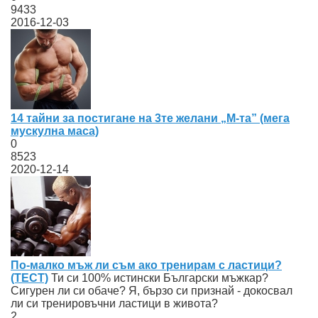
9433
2016-12-03
14 тайни за постигане на 3те желани „М-та” (мега
мускулна маса)
0
8523
2020-12-14
По-малко мъж ли съм ако тренирам с ластици?
(ТЕСТ)
Ти си 100% истински Български мъжкар?
Сигурен ли си обаче? Я, бързо си признай - докосвал
ли си тренировъчни ластици в живота?
2