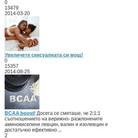
0
13479
2014-03-20
Увеличете сексуалната си мощ!
0
15357
2014-08-25
BCAA boost!
Досега се смяташе, че 2:1:1
съотношението на верижно- разклонените
аминокиселини левцин, валин и изолевцин е
достатъчно ефективно ...
2